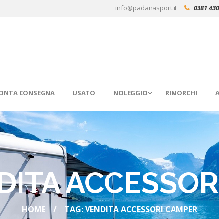
info@padanasport.it
0381 43
RONTA CONSEGNA
USATO
NOLEGGIO
RIMORCHI
A
NDITA ACCESSOR
HOME
TAG: VENDITA ACCESSORI CAMPER